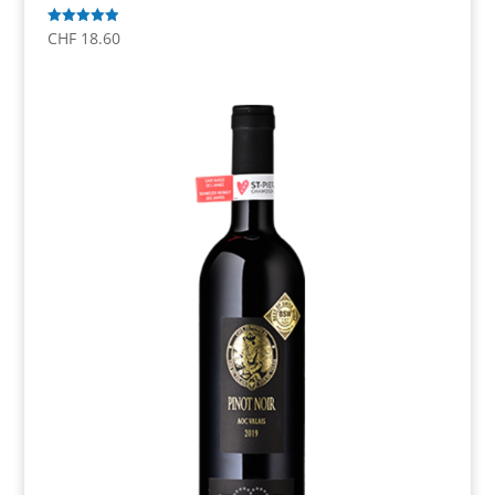
CHF
18.60
Note
5.00
sur 5