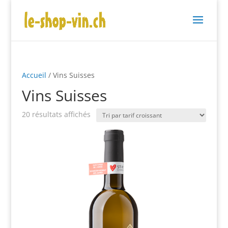
Accueil
/ Vins Suisses
Vins Suisses
Trié
20 résultats affichés
par
prix
croissant