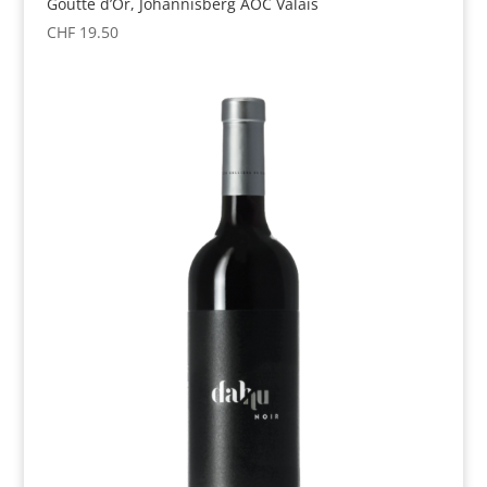
Goutte d’Or, Johannisberg AOC Valais
CHF
19.50