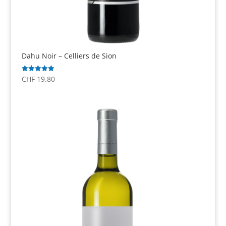
Dahu Noir – Celliers de Sion
CHF
19.80
Note
5.00
sur 5