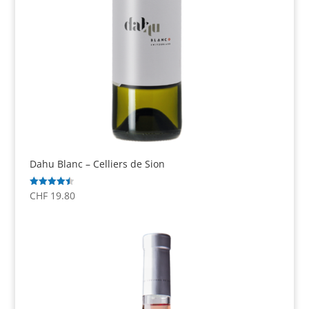
Dahu Blanc – Celliers de Sion
CHF
19.80
Note
4.50
sur 5