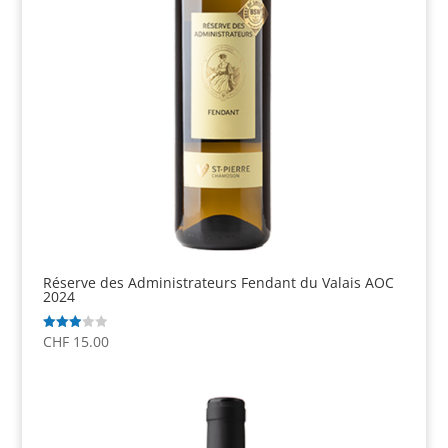
Réserve des Administrateurs Fendant du Valais AOC
2024
CHF
15.00
Note
3.00
sur 5