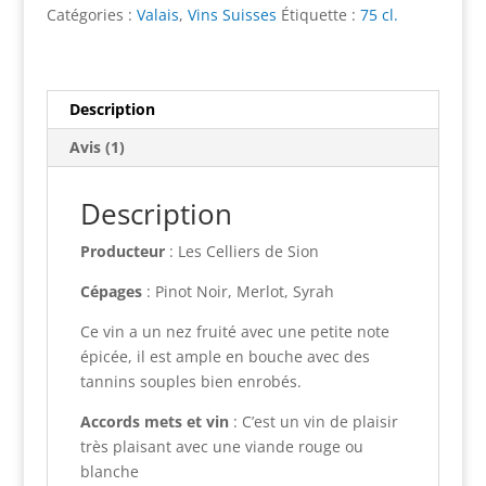
-
r
Catégories :
Valais
,
Vins Suisses
Étiquette :
75 cl.
Celliers
n
de
a
Sion
t
Description
i
v
Avis (1)
e
:
Description
Producteur
: Les Celliers de Sion
Cépages
: Pinot Noir, Merlot, Syrah
Ce vin a un nez fruité avec une petite note
épicée, il est ample en bouche avec des
tannins souples bien enrobés.
Accords mets et vin
: C’est un vin de plaisir
très plaisant avec une viande rouge ou
blanche