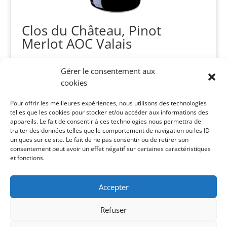
Clos du Château, Pinot
Merlot AOC Valais
CHF
19.90
Gérer le consentement aux
cookies
Recherche
Pour offrir les meilleures expériences, nous utilisons des technologies
de
telles que les cookies pour stocker et/ou accéder aux informations des
produits
appareils. Le fait de consentir à ces technologies nous permettra de
traiter des données telles que le comportement de navigation ou les ID
Catégories de vins
uniques sur ce site. Le fait de ne pas consentir ou de retirer son
consentement peut avoir un effet négatif sur certaines caractéristiques
Vins Suisses
×
et fonctions.
Panier
Accepter
Votre panier est vide.
Refuser