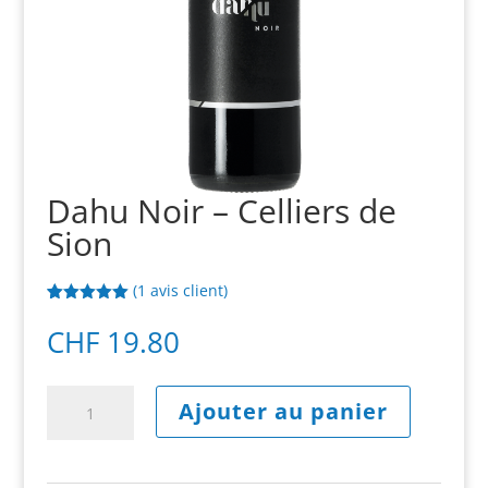
Dahu Noir – Celliers de
Sion
(
1
avis client)
Noté
1
5.00
sur 5
CHF
19.80
basé sur
notation
client
quantité
A
Ajouter au panier
de
l
Dahu
t
Noir
e