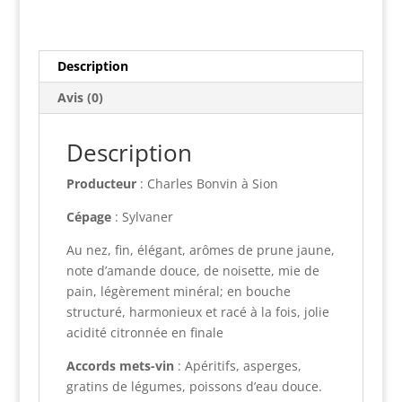
AOC
n
Valais
a
t
Description
i
v
Avis (0)
e
:
Description
Producteur
: Charles Bonvin à Sion
Cépage
: Sylvaner
Au nez, fin, élégant, arômes de prune jaune,
note d’amande douce, de noisette, mie de
pain, légèrement minéral; en bouche
structuré, harmonieux et racé à la fois, jolie
acidité citronnée en finale
Accords mets-vin
: Apéritifs, asperges,
gratins de légumes, poissons d’eau douce.