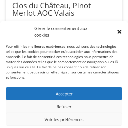
Clos du Château, Pinot
Merlot AOC Valais
CHF
19.90
Gérer le consentement aux
cookies
Recherche
Pour offrir les meilleures expériences, nous utilisons des technologies
de
telles que les cookies pour stocker et/ou accéder aux informations des
produits
appareils. Le fait de consentir à ces technologies nous permettra de
traiter des données telles que le comportement de navigation ou les ID
Catégories de vins
uniques sur ce site. Le fait de ne pas consentir ou de retirer son
consentement peut avoir un effet négatif sur certaines caractéristiques
Vins Suisses
×
et fonctions.
Panier
Accepter
Votre panier est vide.
Refuser
Voir les préférences
© 2026 Selection Bacchus Leshopvin.Ch Sàrl. Tous