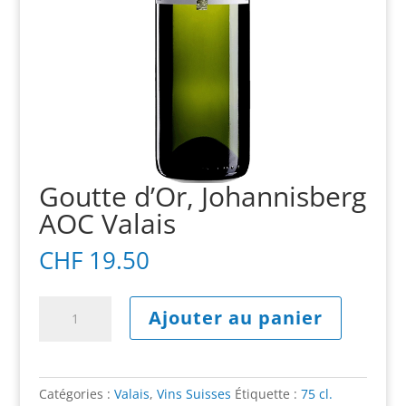
Goutte d’Or, Johannisberg
AOC Valais
CHF
19.50
quantité
A
Ajouter au panier
de
l
Goutte
t
d'Or,
e
Johannisberg
r
Catégories :
Valais
,
Vins Suisses
Étiquette :
75 cl.