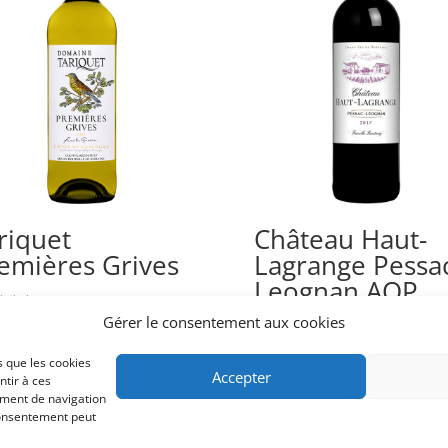
riquet
Château Haut-
emières Grives
Lagrange Pessa
Leognan AOP
2017
Gérer le consentement aux cookies
15.90
5
CHF
32.00
s que les cookies
Accepter
ntir à ces
ement de navigation
 consentement peut