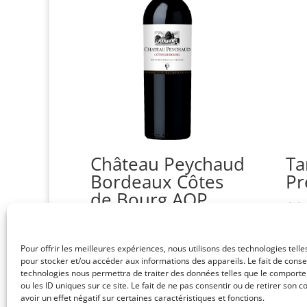
Château Peychaud
Ta
Bordeaux Côtes
Pr
de Bourg AOP
2021
CHF
Note
5.00
sur 
Pour offrir les meilleures expériences, nous utilisons des technologies telle
CHF
29.30
Note
pour stocker et/ou accéder aux informations des appareils. Le fait de conse
5.00
sur 5
technologies nous permettra de traiter des données telles que le comport
ou les ID uniques sur ce site. Le fait de ne pas consentir ou de retirer son
avoir un effet négatif sur certaines caractéristiques et fonctions.