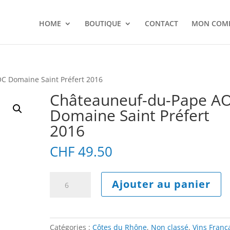
HOME
BOUTIQUE
CONTACT
MON COM
C Domaine Saint Préfert 2016
Châteauneuf-du-Pape A
Domaine Saint Préfert
2016
CHF
49.50
quantité
A
Ajouter au panier
de
l
Châteauneuf-
t
du-
e
Pape
r
Catégories :
Côtes du Rhône
,
Non classé
,
Vins Franç