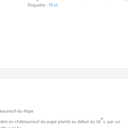
AOC
n
Étiquette :
75 cl.
Domaine
a
Saint
t
Préfert
i
2016
v
e
:
ateauneuf-du-Pape
e
noble en châteauneuf-du-pape planté au début du XX
s. par un