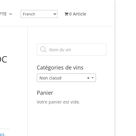
PTE
0 Article
Recherche
de
produits
OC
Catégories de vins
Non classé
×
Panier
Votre panier est vide.
ais