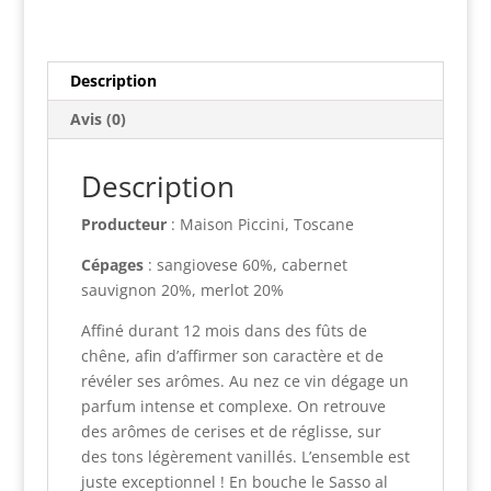
Toscane
n
IGT
a
2021
t
Description
i
v
Avis (0)
e
:
Description
Producteur
: Maison Piccini, Toscane
Cépages
: sangiovese 60%, cabernet
sauvignon 20%, merlot 20%
Affiné durant 12 mois dans des fûts de
chêne, afin d’affirmer son caractère et de
révéler ses arômes. Au nez ce vin dégage un
parfum intense et complexe. On retrouve
des arômes de cerises et de réglisse, sur
des tons légèrement vanillés. L’ensemble est
juste exceptionnel ! En bouche le Sasso al