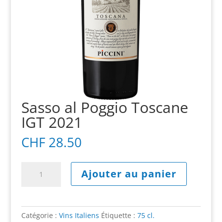
Sasso al Poggio Toscane
IGT 2021
CHF
28.50
quantité
A
Ajouter au panier
de
l
Sasso
t
al
e
Poggio
r
Catégorie :
Vins Italiens
Étiquette :
75 cl.