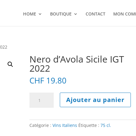
HOME
BOUTIQUE
CONTACT
MON COM
2022
Nero d’Avola Sicile IGT
2022
CHF
19.80
quantité
A
Ajouter au panier
de
l
Nero
t
d'Avola
e
Sicile
r
Catégorie :
Vins Italiens
Étiquette :
75 cl.
IGT
n