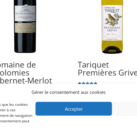
maine de
Tariquet
olomies
Premières Griv
bernet-Merlot
ys d’Oc IGP Bio
CHF
15.90
Note
Gérer le consentement aux cookies
5.00
21
sur 5
s que les cookies
25.80
Accepter
ntir à ces
ement de navigation
 consentement peut