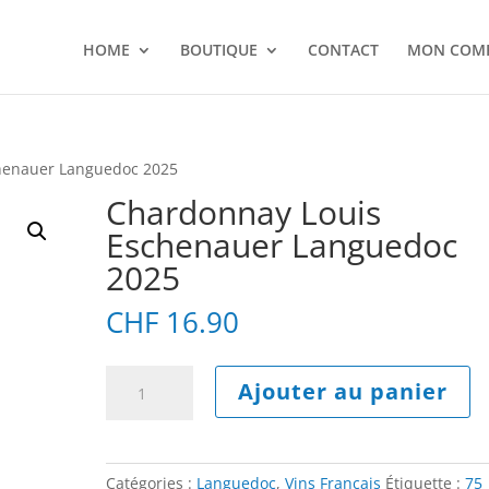
HOME
BOUTIQUE
CONTACT
MON COM
henauer Languedoc 2025
Chardonnay Louis
Eschenauer Languedoc
2025
CHF
16.90
quantité
A
Ajouter au panier
de
l
Chardonnay
t
Louis
e
Eschenauer
r
Catégories :
Languedoc
,
Vins Français
Étiquette :
75