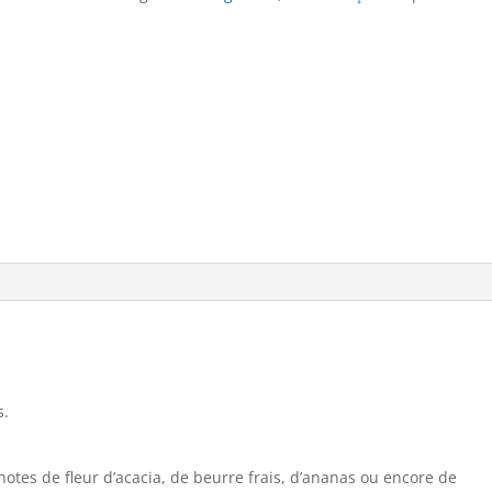
Languedoc
n
2025
a
t
i
v
e
:
s.
otes de fleur d’acacia, de beurre frais, d’ananas ou encore de