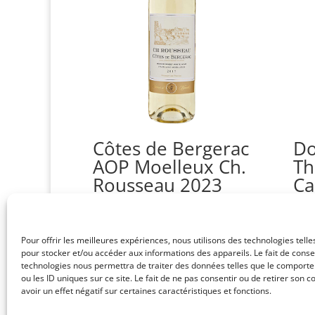
Côtes de Bergerac
Do
AOP Moelleux Ch.
Th
Rousseau 2023
Ca
Pa
20
CHF
17.50
Note
5.00
Pour offrir les meilleures expériences, nous utilisons des technologies telle
sur 5
CHF
pour stocker et/ou accéder aux informations des appareils. Le fait de conse
technologies nous permettra de traiter des données telles que le comport
ou les ID uniques sur ce site. Le fait de ne pas consentir ou de retirer son
avoir un effet négatif sur certaines caractéristiques et fonctions.