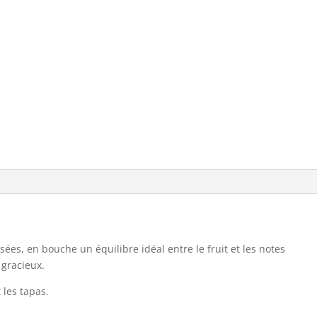
Crianza
a
t
i
v
e
:
ées, en bouche un équilibre idéal entre le fruit et les notes
 gracieux.
t les tapas.