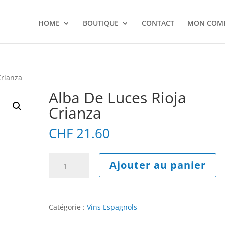
HOME
BOUTIQUE
CONTACT
MON COM
Crianza
Alba De Luces Rioja
Crianza
CHF
21.60
quantité
A
Ajouter au panier
de
l
Alba
t
De
e
Luces
r
Catégorie :
Vins Espagnols
Rioja
n