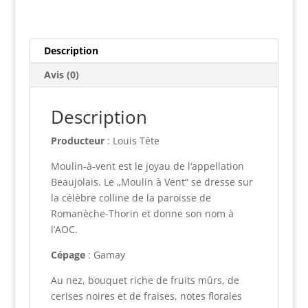
AOC
n
Louis
a
Tête
t
2023
Description
i
v
Avis (0)
e
:
Description
Producteur
: Louis Tête
Moulin-à-vent est le joyau de l‘appellation
Beaujolais. Le „Moulin à Vent“ se dresse sur
la célèbre colline de la paroisse de
Romanèche-Thorin et donne son nom à
l’AOC.
Cépage
: Gamay
Au nez, bouquet riche de fruits mûrs, de
cerises noires et de fraises, notes florales