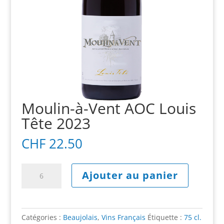
Moulin-à-Vent AOC Louis
Tête 2023
CHF
22.50
quantité
A
Ajouter au panier
de
l
Moulin-
t
à-
e
Vent
r
Catégories :
Beaujolais
,
Vins Français
Étiquette :
75 cl.