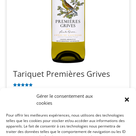
Tariquet Premières Grives
CHF
15.90
Note
5.00
Gérer le consentement aux
sur 5
cookies
Recherche
Pour offrir les meilleures expériences, nous utilisons des technologies
de
telles que les cookies pour stocker et/ou accéder aux informations des
produits
appareils. Le fait de consentir à ces technologies nous permettra de
traiter des données telles que le comportement de navigation ou les ID
Catégories de vins